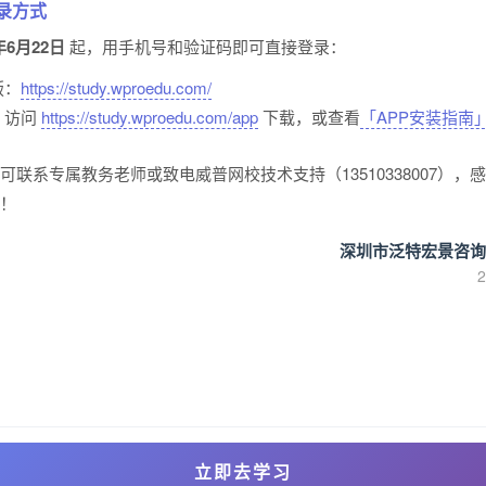
录方式
年6月22日
起，用手机号和验证码即可直接登录：
版：
https://study.wproedu.com/
P：访问
https://study.wproedu.com/app
下载，或查看
「APP安装指南
可联系专属教务老师或致电威普网校技术支持（13510338007），
！
深圳市泛特宏景咨询
立即去学习