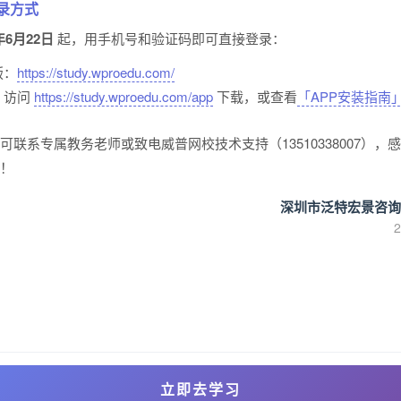
录方式
年6月22日
起，用手机号和验证码即可直接登录：
版：
https://study.wproedu.com/
P：访问
https://study.wproedu.com/app
下载，或查看
「APP安装指南
可联系专属教务老师或致电威普网校技术支持（13510338007），
！
深圳市泛特宏景咨询
立即去学习